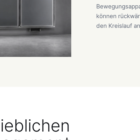
Bewegungsappar
können rückwärt
den Kreislauf a
rieblichen