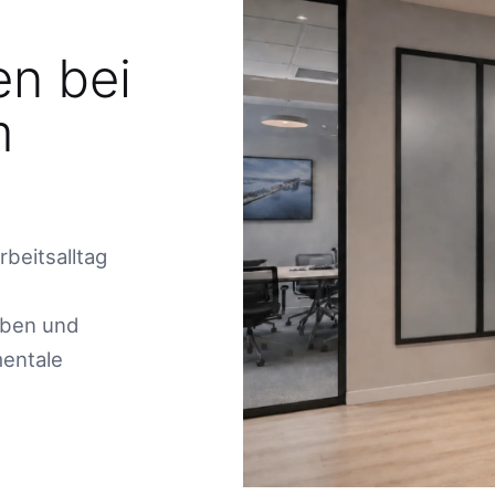
en bei
m
rbeitsalltag
aben und
mentale